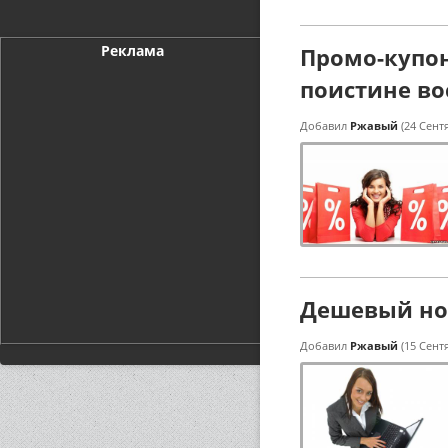
Реклама
Промо-купон
поистине во
Добавил
Ржавый
(24 Сент
Дешевый ноу
Добавил
Ржавый
(15 Сент