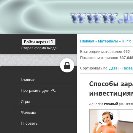
Главная
»
Материалы
»
IT info
Войти через uID
Старая форма входа
В категории материалов
:
690
Показано материалов
:
637-64
Сортировать по
:
Дате
·
Назв
Главная
Способы зар
Программы для PC
инвестиция
Игры
Добавил
Ржавый
(04 Октя
Фильмы
IT советы