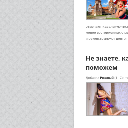
отмечают идеальную чист
менее восторженных отзы
и реконструируют центр г
Не знаете, 
поможем
Добавил
Ржавый
(11 Сент