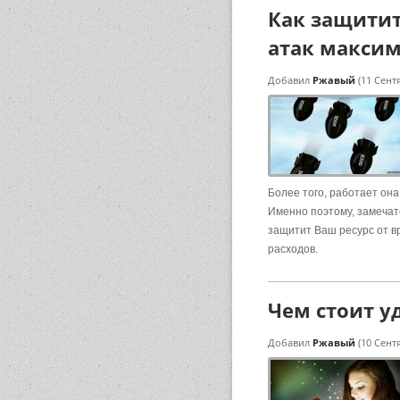
Как защитит
атак макси
Добавил
Ржавый
(11 Сент
Более того, работает он
Именно поэтому, замечат
защитит Ваш ресурс от 
расходов.
Чем стоит у
Добавил
Ржавый
(10 Сент