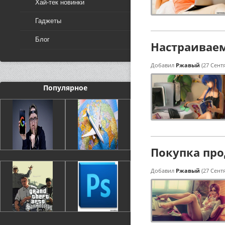
Хай-тек новинки
Гаджеты
Блог
Настраиваем
Добавил
Ржавый
(27 Сент
Популярное
Покупка про
Добавил
Ржавый
(27 Сент