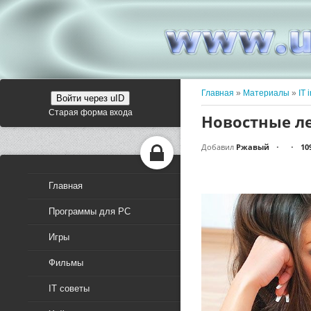
Главная
»
Материалы
»
IT 
Войти через uID
Старая форма входа
Новостные ле
Добавил
Ржавый
10
•
•
Главная
Программы для PC
Игры
Фильмы
IT советы