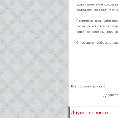
Если наполнение осуществ
подготавливает статьи по 
Стоимость таких работ опр
размещаться с той периоди
профессиональные работни
С помощью профессионалов
Всего комментариев
:
0
Добавлят
Другие новости: