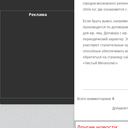
городов московского реги
chms.ru/, где ознакомится 
Реклама
Если брать вывоз, наприме
производится по договорам
для юр. лиц. Договора с ю
периодический характер. Э
участвуют строительные ор
способные обеспечивать в
обратиться на страницу сай
«Чистый Мегаполис».
Всего комментариев
:
0
Добавлят
Другие новости: