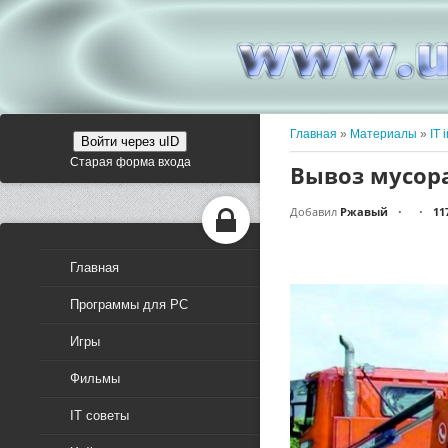
Главная
»
Материалы
»
IT 
Войти через uID
Старая форма входа
Вывоз мусор
Добавил
Ржавый
11
•
•
Главная
Программы для PC
Игры
Фильмы
IT советы