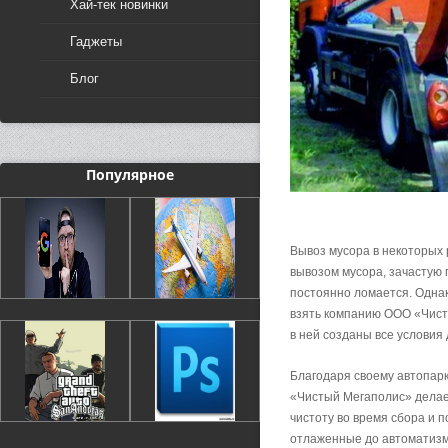
Хай-тек новинки
Гаджеты
Блог
Популярное
Вывоз мусора в некоторых
вывозом мусора, зачастую 
постоянно ломается. Однако
взять компанию ООО «Чист
в ней созданы все условия
Благодаря своему автопар
«Чистый Мегаполис» делает
чистоту во время сбора и 
отлаженные до автоматизм