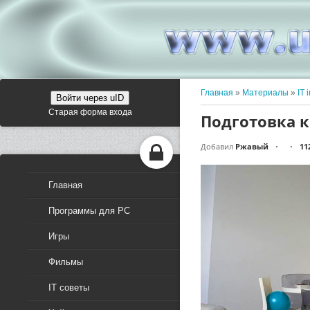
Главная
»
Материалы
»
IT 
Войти через uID
Старая форма входа
Подготовка 
Добавил
Ржавый
11
•
•
Главная
Программы для PC
Игры
Фильмы
IT советы