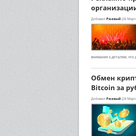
организаци
Добавил
Ржавый
(26 Март
внимания к деталям, что
Обмен крипт
Bitcoin за р
Добавил
Ржавый
(24 Март