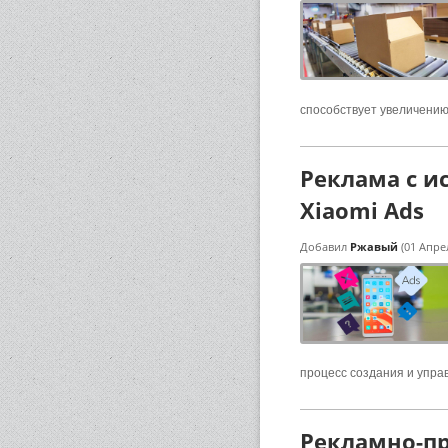
способствует увеличени
Реклама с и
Xiaomi Ads
Добавил
Ржавый
(01 Апре
процесс создания и упр
Рекламно-пр