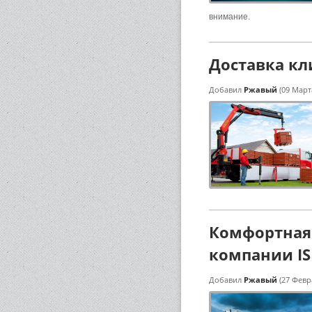
внимание.
Доставка кл
Добавил
Ржавый
(09 Март
Комфортная 
компании I
Добавил
Ржавый
(27 Февр