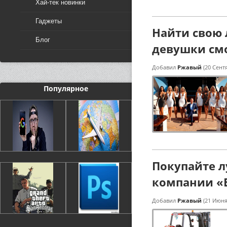
Хай-тек новинки
Гаджеты
Найти свою
Блог
девушки смог
Добавил
Ржавый
(20 Сент
Популярное
Покупайте л
компании «
Добавил
Ржавый
(21 Июня