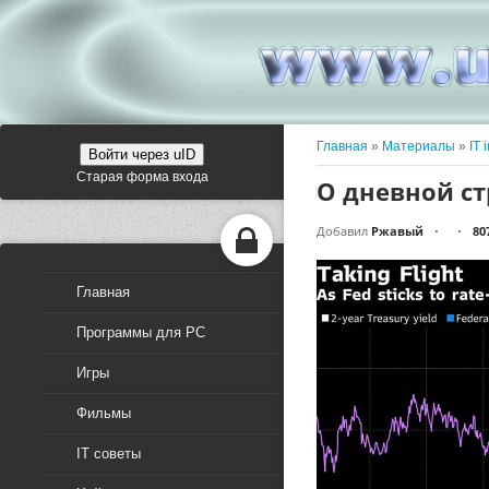
Главная
»
Материалы
»
IT 
Войти через uID
Старая форма входа
О дневной ст
Добавил
Ржавый
80
•
•
Главная
Программы для PC
Игры
Фильмы
IT советы