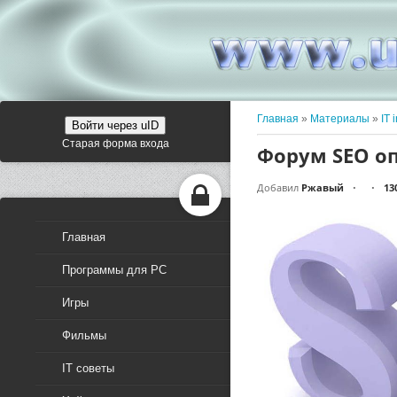
Главная
»
Материалы
»
IT 
Войти через uID
Старая форма входа
Форум SEO о
Добавил
Ржавый
13
•
•
Главная
Программы для PC
Игры
Фильмы
IT советы