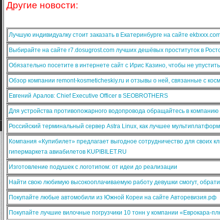
Другие новости:
Лучшую индивидуалку стоит заказать в Екатеринбурге на сайте ekbxxx.co
Выбирайте на сайте r7.dosugrost.com лучших дешёвых проституток в Рост
Обязательно посетите в интернете сайт с Ирис Казино, чтобы не упустит
Обзор компании remont-kosmeticheskiy.ru и отзывы о ней, связанные с ко
Евгений Аралов: Chief Executive Officer в SEOBROTHERS
Для устройства противопожарного водопровода обращайтесь в компанию
Российский терминальный сервер Astra Linux, как лучшее мультиплатфо
Компания «Купибилет» предлагает выгодное сотрудничество для своих кл
гипермаркета авиабилетов KUPIBILET.RU
Изготовление подушек с логотипом: от идеи до реализации
Найти свою любимую высокооплачиваемую работу девушки смогут, обратив
Покупайте любые автомобили из Южной Кореи на сайте Авторевизия.рф
Покупайте лучшие вилочные погрузчики 10 тонн у компании «Еврокара-п