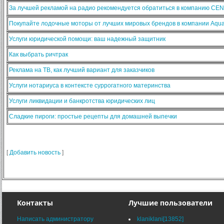
За лучшей рекламой на радио рекомендуется обратиться в компанию CE
Покупайте лодочные моторы от лучших мировых брендов в компании Aqua
Услуги юридической помощи: ваш надежный защитник
Как выбрать ричтрак
Реклама на ТВ, как лучший вариант для заказчиков
Услуги нотариуса в контексте суррогатного материнства
Услуги ликвидации и банкротства юридических лиц
Сладкие пироги: простые рецепты для домашней выпечки
[
Добавить новость
]
Контакты
Лучшие пользователи
Написать администратору
klaniklani[13852]