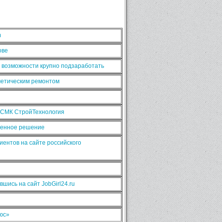
m
ове
ь возможности крупно подзаработать
сметическим ремонтом
 СМК СтройТехнология
рменное решение
иентов на сайте российского
шись на сайт JobGirl24.ru
люс»