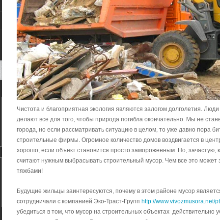
Чистота и благоприятная экология являются залогом долголетия. Люд
делают все для того, чтобы природа погибла окончательно. Мы не ста
города, но если рассматривать ситуацию в целом, то уже давно пора бить
строительные фирмы. Огромное количество домов воздвигается в центр
хорошо, если объект становится просто замороженным. Но, зачастую, 
считают нужным выбрасывать строительный мусор. Чем все это может 
тяжбами!
Будущие жильцы заинтересуются, почему в этом районе мусор являет
сотрудничали с компанией Эко-Траст-Групп
http://www.vivozmusora.net/p
убедиться в том, что мусор на строительных объектах действительно у