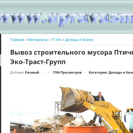
Главная
»
Материалы
»
IT info
»
Доходы и бизнес
Вывоз строительного мусора Пти
Эко-Траст-Групп
Добавил
Ржавый
1704 Просмотров
Категория: Доходы и биз
•
•
•