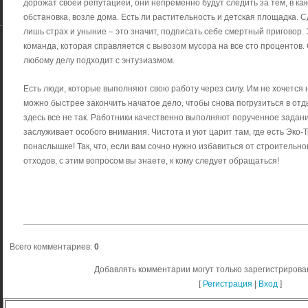
дорожат своей репутацией, они непременно будут следить за тем, в как
обстановка, возле дома. Есть ли растительность и детская площадка. 
лишь страх и уныние – это значит, подписать себе смертный приговор.
команда, которая справляется с вывозом мусора на все сто процентов.
любому делу подходит с энтузиазмом.
Есть люди, которые выполняют свою работу через силу. Им не хочется н
можно быстрее закончить начатое дело, чтобы снова погрузиться в отд
здесь все не так. Работники качественно выполняют порученное задан
заслуживает особого внимания. Чистота и уют царит там, где есть Эко-
понаслышке! Так, что, если вам сочно нужно избавиться от строительн
отходов, с этим вопросом вы знаете, к кому следует обращаться!
Всего комментариев
:
0
Добавлять комментарии могут только зарегистрирова
[
Регистрация
|
Вход
]