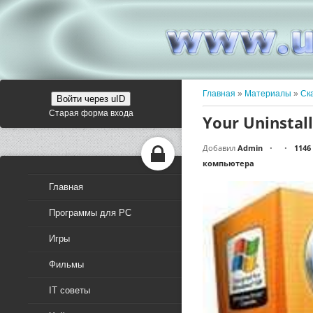
Главная
»
Материалы
»
Ск
Войти через uID
Старая форма входа
Your Uninstall
Добавил
Admin
1146
•
•
компьютера
Главная
Программы для PC
Игры
Фильмы
IT советы