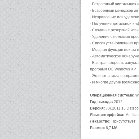
- Встроенный чистильщик ко
- Встроенный менеджер авт
- Исправление или удалени
- Получение детальной ин
- Создание резервной коп
- Удаление с помощью прос
- Список установленных п
- Мощная функция поиска 
- Автоматическое обнаруж
- Быстрая скорость запуск
программ ОС Windows XP
- Экспорт списка программ 
- И многие другие возможн
Операционная система:
Wi
Год выхода:
2012
Версия:
7.4.2011.15 Dateco
Язык интерфейса:
Multila
Лекарство:
Присутствует
Размер:
6,7 Мб