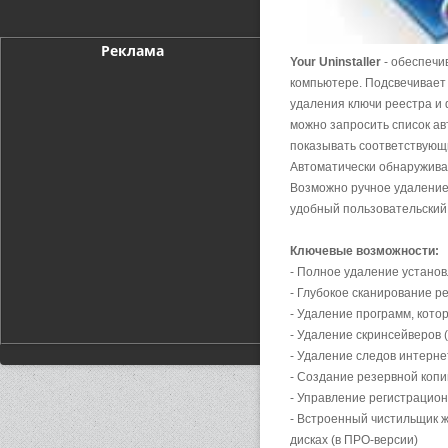
Реклама
Your Uninstaller
- обеспечи
компьютере. Подсвечивает
удаления ключи реестра и 
можно запросить список ав
показывать соответствующ
Автоматически обнаружива
Возможно ручное удаление
удобный пользовательский
Ключевые возможности:
- Полное удаление устано
- Глубокое сканирование р
- Удаление программ, кото
- Удаление скринсейверов 
- Удаление следов интерне
- Создание резервной копи
- Управление регистрацио
- Встроенный чистильщик 
дисках (в ПРО-версии)