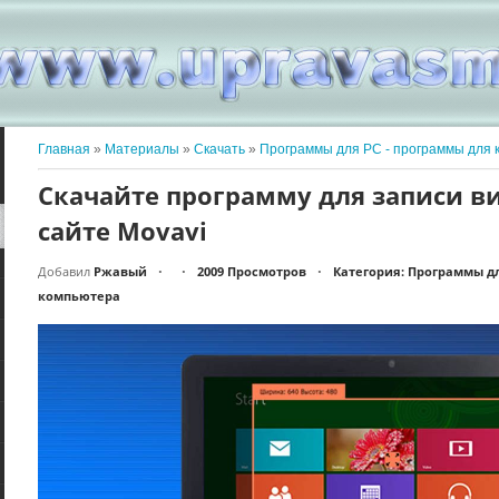
Главная
»
Материалы
»
Скачать
»
Программы для PC - программы для 
Скачайте программу для записи ви
сайте Movavi
Добавил
Ржавый
2009 Просмотров
Категория: Программы дл
•
•
•
компьютера