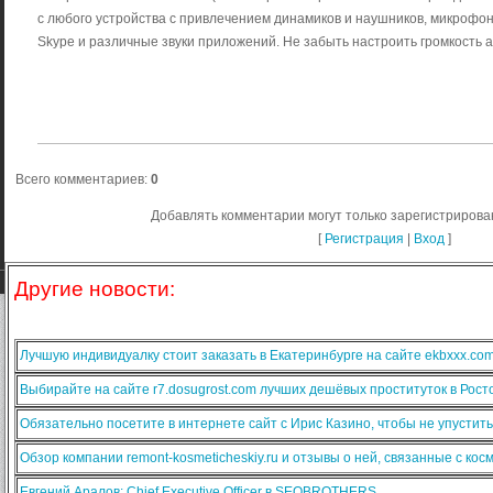
с любого устройства с привлечением динамиков и наушников, микрофон
Skype и различные звуки приложений. Не забыть настроить громкость 
Всего комментариев
:
0
Добавлять комментарии могут только зарегистрирова
[
Регистрация
|
Вход
]
Другие новости:
Лучшую индивидуалку стоит заказать в Екатеринбурге на сайте ekbxxx.co
Выбирайте на сайте r7.dosugrost.com лучших дешёвых проституток в Рост
Обязательно посетите в интернете сайт с Ирис Казино, чтобы не упустит
Обзор компании remont-kosmeticheskiy.ru и отзывы о ней, связанные с ко
Евгений Аралов: Chief Executive Officer в SEOBROTHERS