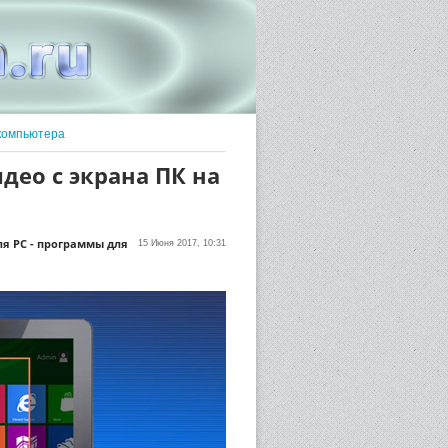
компьютера
део с экрана ПК на
я PC - программы для
15 Июня 2017, 10:31