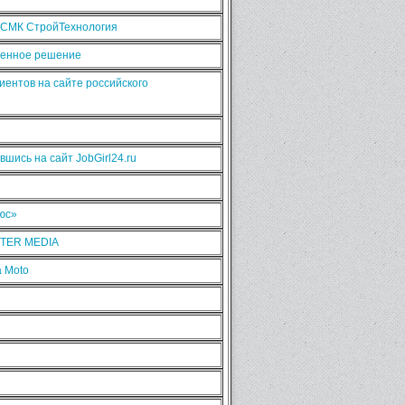
 СМК СтройТехнология
рменное решение
иентов на сайте российского
шись на сайт JobGirl24.ru
люс»
NTER MEDIA
 Moto