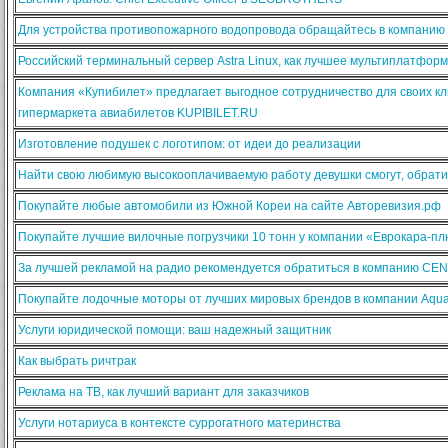
Для устройства противопожарного водопровода обращайтесь в компанию
Российский терминальный сервер Astra Linux, как лучшее мультиплатфо
Компания «Купибилет» предлагает выгодное сотрудничество для своих кл
гипермаркета авиабилетов KUPIBILET.RU
Изготовление подушек с логотипом: от идеи до реализации
Найти свою любимую высокооплачиваемую работу девушки смогут, обратив
Покупайте любые автомобили из Южной Кореи на сайте Авторевизия.рф
Покупайте лучшие вилочные погрузчики 10 тонн у компании «Еврокара-п
За лучшей рекламой на радио рекомендуется обратиться в компанию CE
Покупайте лодочные моторы от лучших мировых брендов в компании Aqua
Услуги юридической помощи: ваш надежный защитник
Как выбрать ричтрак
Реклама на ТВ, как лучший вариант для заказчиков
Услуги нотариуса в контексте суррогатного материнства