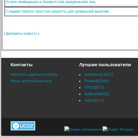
Услуги ликвидации и банкротства юридических лиц
Сладкие пироги: простые рецепты для домашней выпечки
[
Добавить новость
]
Контакты
Лучшие пользователи
Написать администратору
klaniklani[13852]
Наша группа Вконтакте
Ржавый[3586]
VITOS[673]
Softportal[452]
Admin[417]