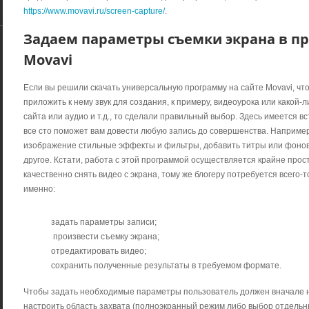
https://www.movavi.ru/screen-capture/
.
Задаем параметры съемки экрана в пр
Movavi
Если вы решили скачать универсальную программу на сайте Movavi, что
приложить к нему звук для создания, к примеру, видеоурока или какой-
сайта или аудио и т.д., то сделали правильный выбор. Здесь имеется 
все сто поможет вам довести любую запись до совершенства. Например
изображение стильные эффекты и фильтры, добавить титры или фонову
другое. Кстати, работа с этой программой осуществляется крайне прост
качественно снять видео с экрана, тому же блогеру потребуется всего-
именно:
задать параметры записи;
произвести съемку экрана;
отредактировать видео;
сохранить полученные результаты в требуемом формате.
Чтобы задать необходимые параметры пользователь должен вначале на
настроить область захвата (полноэкранный режим либо выбор отдельны