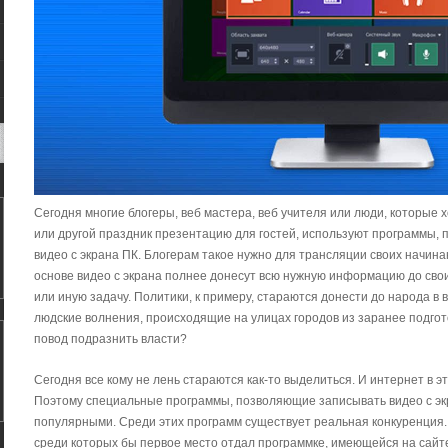
Сегодня многие блогеры, веб мастера, веб учителя или люди, которые 
или другой праздник презентацию для гостей, используют программы,
видео с экрана ПК. Блогерам такое нужно для трансляции своих начинан
основе видео с экрана полнее донесут всю нужную информацию до свои
или иную задачу. Политики, к примеру, стараются донести до народа в
людские волнения, происходящие на улицах городов из заранее подго
повод подразнить власти?
Сегодня все кому не лень стараются как-то выделиться. И интернет в э
Поэтому специальные программы, позволяющие записывать видео с экра
популярными. Среди этих программ существует реальная конкуренция.
среди которых бы первое место отдал программке, имеющейся на сайте