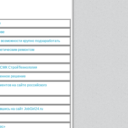
m
ове
ь возможности крупно подзаработать
сметическим ремонтом
 СМК СтройТехнология
рменное решение
иентов на сайте российского
шись на сайт JobGirl24.ru
люс»