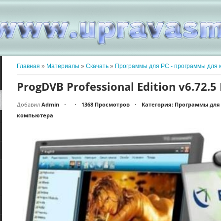
Главная
»
Материалы
»
Скачать
»
Программы для PC - программы для 
ProgDVB Professional Edition v6.72.5 
Добавил
Admin
1368 Просмотров
Категория: Программы для
•
•
•
компьютера