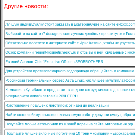
Другие новости:
Лучшую индивидуалку стоит заказать в Екатеринбурге на сайте ekbxxx.co
Выбирайте на сайте r7.dosugrost.com лучших дешёвых проституток в Рост
Обязательно посетите в интернете сайт с Ирис Казино, чтобы не упустит
Обзор компании remont-kosmeticheskiy.ru и отзывы о ней, связанные с ко
Евгений Аралов: Chief Executive Officer в SEOBROTHERS
Для устройства противопожарного водопровода обращайтесь в компанию
Российский терминальный сервер Astra Linux, как лучшее мультиплатфо
Компания «Купибилет» предлагает выгодное сотрудничество для своих кл
гипермаркета авиабилетов KUPIBILET.RU
Изготовление подушек с логотипом: от идеи до реализации
Найти свою любимую высокооплачиваемую работу девушки смогут, обратив
Покупайте любые автомобили из Южной Кореи на сайте Авторевизия.рф
Покупайте лучшие вилочные погрузчики 10 тонн у компании «Еврокара-п