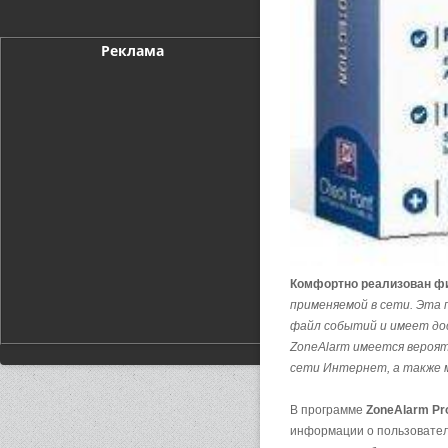
Реклама
Комфортно реализован ф
применяемой в сети. Эта 
файл событий и имеет дос
ZoneAlarm имеется вероят
сети Интернет, а также м
В программе
ZoneAlarm Pr
информации о пользовател