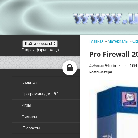
Главная
»
Материалы
»
Ск
Войти через uID
Старая форма входа
Pro Firewall 
Добавил
Admin
1294
•
•
компьютера
Главная
Программы для PC
Игры
Фильмы
IT советы