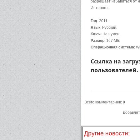
разрешает избавиться от н
Интернет.
Год
: 2011.
Язык
: Русский.
Ключ
: Не нужен.
Размер
: 167 Мб.
Операционная система
: W
Ссылка на загру
пользователей.
Всего комментариев
:
0
Добавлят
Другие новости: