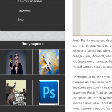
Хай-тек новинки
Гаджеты
Блог
Fresh Paint изначально бы
Популярное
картины, раскашивать вст
эффекты настоящих кистей
обведением, Microsoft доб
изображения c помощью быс
Новый фильтр также позво
Несмотря на то, что Fresh
оживает на планшете со сти
улучшена реакция на нажим
выделяет Fresh Paint сред
изображение готово, Micro
холсте с помощью CanvasPo
пользователям просто “печ