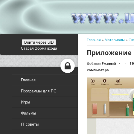
Главная
»
Материалы
»
Ск
Войти через uID
Старая форма входа
Приложение M
Добавил
Ржавый
11
•
•
компьютера
Главная
Программы для PC
Игры
Фильмы
IT советы