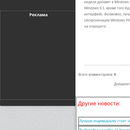
недели добавит в Windows 
Windows 8.1, кроме того 
Реклама
интерфейс. Возможно, луч
синхронизации Windows Pho
на планшете.
Всего комментариев
:
0
Добавлят
Другие новости:
Лучшую индивидуалку стоит за
Выбирайте на сайте r7.dosugr