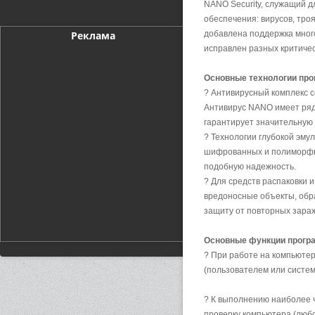
NANO Security, служащий д
обеспечения: вирусов, тро
Реклама
добавлена поддержка много
исправлен разных критичес
Основные технологии пр
? Антивирусный комплекс 
Антивирус NANO имеет ряд
гарантирует значительную 
? Технологии глубокой эм
шифрованных и полиморфны
подобную надежность.
? Для средств распаковки 
вредоносные объекты, обр
защиту от повторных зара
Основные функции прогр
? При работе на компьютер
(пользователем или систе
? К выполнению наиболее 
проверку компьютера (любо