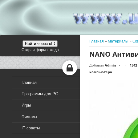
Главная
»
Материалы
»
Ск
Войти через uID
Старая форма входа
NANO Антивир
Добавил
Admin
1342
•
•
компьютера
Главная
Программы для PC
Игры
Фильмы
IT советы