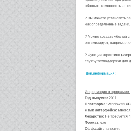
обновить компоненты антив
? Вы можете установить ра
них определенные задачи,
? Можно создать «белый сп
оптимизирует, например, о
? Функция карантина («че
службу техподдержки для 
Доп.информация:
Информация о программе:
Год выпуска:
2011
Платформа:
Windows® XP/V
Язык интерфейса:
Многояз
Лекарство:
Не требуется / 
Формат:
exe
Офф.сайт:
nanoav.ru