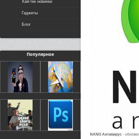
Хай-тек новинки
Гаджеты
Блог
Популярное
NANO Антивирус
- обнови