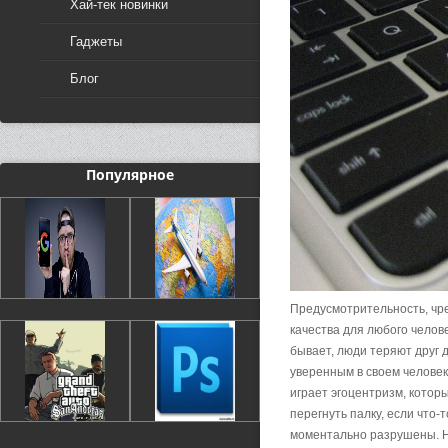
Хай-тек новинки
Гаджеты
Блог
Популярное
Предусмотрительность, чре
качества для любого челове
бывает, люди теряют друг 
уверенным в своем человеке
играет эгоцентризм, которы
перегнуть палку, если что-
моментально разрушены. Ну