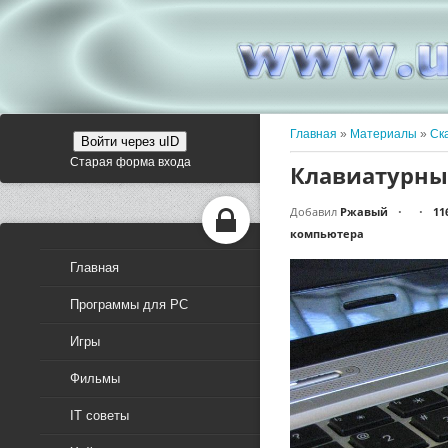
Главная
»
Материалы
»
Ск
Войти через uID
Старая форма входа
Клавиатурн
Добавил
Ржавый
11
•
•
компьютера
Главная
Программы для PC
Игры
Фильмы
IT советы