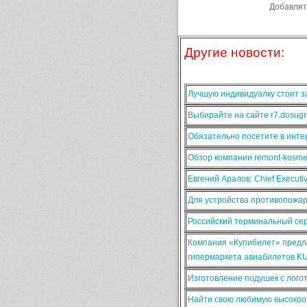
Добавлят
Другие новости:
Лучшую индивидуалку стоит за
Выбирайте на сайте r7.dosugr
Обязательно посетите в интер
Обзор компании remont-kosmet
Евгений Аралов: Chief Execut
Для устройства противопожа
Российский терминальный сер
Компания «Купибилет» предла
гипермаркета авиабилетов K
Изготовление подушек с лого
Найти свою любимую высокооп