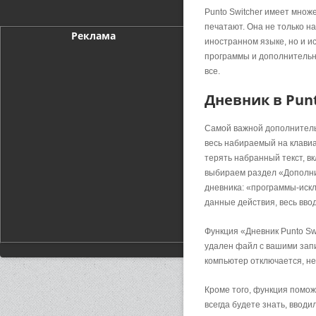
Punto Switcher имеет множ
печатают. Она не только н
Реклама
иностранном языке, но и и
программы и дополнительны
все.
Дневник в Punt
Самой важной дополнительн
весь набираемый на клавиа
терять набранный текст, вк
выбираем раздел «Дополни
дневника: «программы-искл
данные действия, весь ввод
Функция «Дневник Punto Sw
удален файл с вашими запи
компьютер отключается, не
Кроме того, функция помож
всегда будете знать, вводи