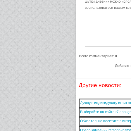
шутки дневник можно испол
воспользоваться вашим ко
Всего комментариев
:
0
Добавлят
Другие новости:
Лучшую индивидуалку стоит за
Выбирайте на сайте r7.dosugr
Обязательно посетите в интер
Обзор компании remont-kosmet