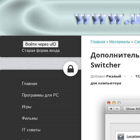
Главная
»
Материалы
»
Ск
Войти через uID
Старая форма входа
Дополнитель
Switcher
Добавил
Ржавый
11
•
•
для компьютера
Главная
Программы для PC
Игры
Фильмы
IT советы