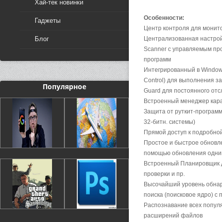
Хай-тек новинки
Особенности:
Гаджеты
Центр контроля для монит
Блог
Централизованная настройк
Scanner с управляемым пр
программ
Интегрированный в Windows
Control) для выполнения з
Популярное
Guard для постоянного от
Встроенный менеджер кара
Защита от руткит-программ
32-битн. системы)
Прямой доступ к подробно
Простое и быстрое обновле
помощью обновления одним
Встроенный Планировщик 
проверки и пр.
Высочайший уровень обнар
поиска (поисковое ядро) с
Распознавание всех попул
расширений файлов