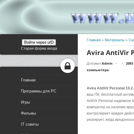
Главная
»
Материалы
»
Ск
Войти через uID
Старая форма входа
Avira AntiVir 
Добавил
Admin
2083
•
•
компьютера
Главная
Avira AntiVir Personal 10.2
Программы для PC
ваш ПК, бесплатный антив
AntiVir Personal надежное
Игры
компьютер на наличие вредо
Фильмы
контролирует каждое дейс
реагирует, когда вредонос
IT советы