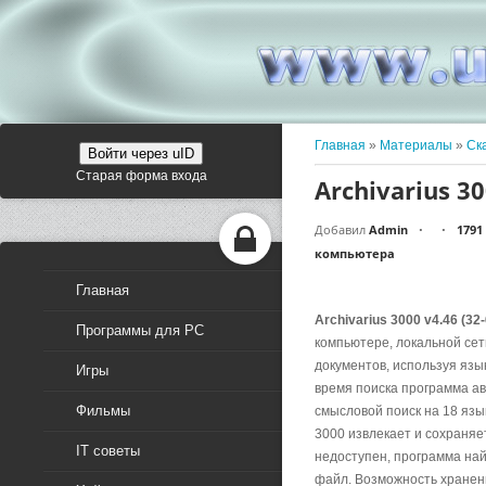
Главная
»
Материалы
»
Ск
Войти через uID
Старая форма входа
Archivarius 30
Добавил
Admin
1791
•
•
компьютера
Главная
Archivarius 3000 v4.46 (32
Программы для PC
компьютере, локальной сет
документов, используя язык
Игры
время поиска программа а
Фильмы
смысловой поиск на 18 язы
3000 извлекает и сохраняе
IT советы
недоступен, программа най
файл. Возможность хранени