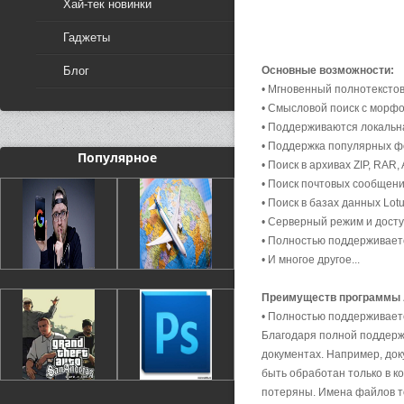
Хай-тек новинки
Гаджеты
Блог
Основные возможности:
• Мгновенный полнотекстов
• Смысловой поиск с морфо
• Поддерживаются локальна
• Поддержка популярных фо
Популярное
• Поиск в архивах ZIP, RAR,
• Поиск почтовых сообщений
• Поиск в базах данных Lotu
• Серверный режим и досту
• Полностью поддерживает
• И многое другое...
Преимуществ программы А
• Полностью поддерживает
Благодаря полной поддерж
документах. Например, док
быть обработан только в к
потеряны. Имена файлов то