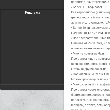
например, азиатских пользо
• Более 110 кодировок
Реклама
Все европейские (например
греческие, китайские, япон
армянские, грузинские, тайс
• Более 40 типов документ
Начиная от DOC и PDF, и з
• Все распространённые т
Начиная от ZIP и RAR, и з
использования внешних ар
• Многие почтовые базы
Программа ищет в почтовых
архивов. Поддерживаются сл
Firefox (и другие похожие).
• Популярные Интернет-п
Можно производить поиск п
• Многоязычный интерфейс
Программа имеет многоязыч
благодаря поддержке в по
переключиться на гречески
шрифты, а также, если опе