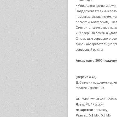
правильно.
• Морфологические модули 
Поддерживается смысловой 
немецком, итальянском, исп
польском, болгарском, шве
Смотрите также ответ на в
• Серверный режим и удал
С помощью серверного реж
любой обозреватель (напри
серверный режим.
Архивариус 3000 поддер
(Версия 4.46)
Добавлена поддержка архив
Мелкие изменения.
ОС:
Windows XP/2003/Vista
Язык:
ML / Русский
Лекарство:
Есть (key)
Размер:
5.1 Mb / 5.3 Mb