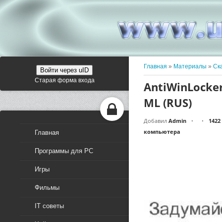
Главная
»
Материалы
»
Ск
Войти через uID
Старая форма входа
AntiWinLocker
ML (RUS)
Добавил
Admin
1422
•
•
компьютера
Главная
Программы для PC
Игры
Фильмы
IT советы