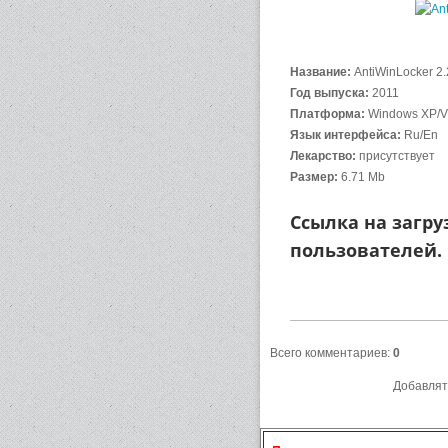
Название:
AntiWinLocker 2
Год выпуска:
2011
Платформа:
Windows XP/Vi
Язык интерфейса:
Ru/En
Лекарство:
присутствует
Размер:
6.71 Mb
Ссылка на загру
пользователей.
Всего комментариев
:
0
Добавлят