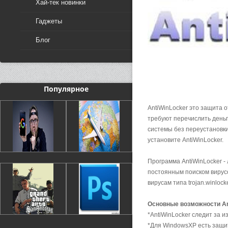
Хай-тек новинки
Гаджеты
Блог
Популярное
AntiWinLocker это защита 
требуют перечислить деньг
системы без переустановк
установите AntiWinLocker.
Программа AntiWinLocker - 
постоянным поиском вирус
вирусам типа trojan.winloc
Основные возможности An
*AntiWinLocker следит за 
*Для WindowsXP есть защи