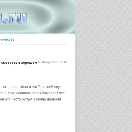
качестве
 смотреть в хорошем
01 Января 2012, 22:19
— старовер Иван и его 7-летний внук
лся. Стая бродячих собак пожирает все
рик его часто ругает. Иногда дальний