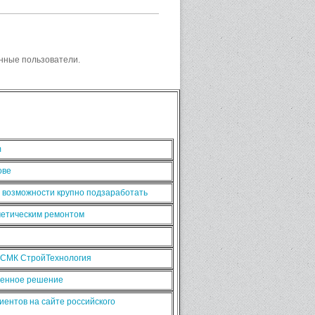
нные пользователи.
m
ове
ь возможности крупно подзаработать
сметическим ремонтом
 СМК СтройТехнология
рменное решение
иентов на сайте российского