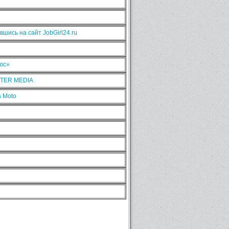
шись на сайт JobGirl24.ru
люс»
NTER MEDIA
 Moto