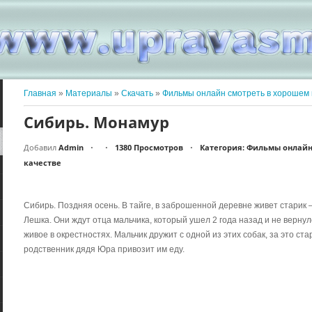
Главная
»
Материалы
»
Скачать
»
Фильмы онлайн смотреть в хорошем 
Сибирь. Монамур
Добавил
Admin
1380 Просмотров
Категория: Фильмы онлайн
•
•
•
качестве
Сибирь. Поздняя осень. В тайге, в заброшенной деревне живет старик 
Лешка. Они ждут отца мальчика, который ушел 2 года назад и не верну
живое в окрестностях. Мальчик дружит с одной из этих собак, за это ста
родственник дядя Юра привозит им еду.