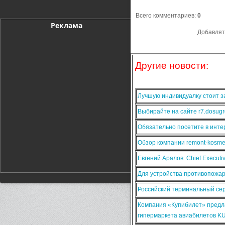
Всего комментариев
:
0
Реклама
Добавлят
Другие новости:
Лучшую индивидуалку стоит за
Выбирайте на сайте r7.dosugr
Обязательно посетите в интер
Обзор компании remont-kosmet
Евгений Аралов: Chief Execut
Для устройства противопожа
Российский терминальный сер
Компания «Купибилет» предла
гипермаркета авиабилетов K