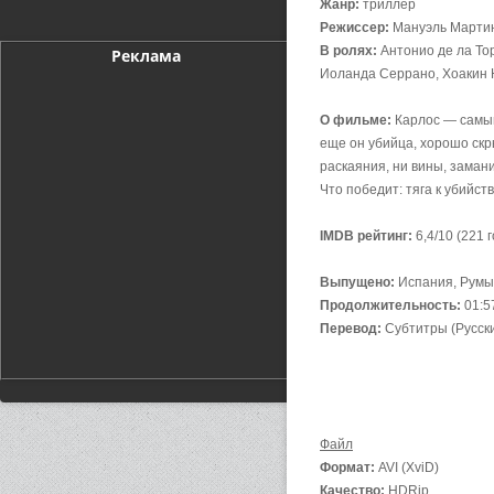
Жанр:
триллер
Режиссер:
Мануэль Мартин
В ролях:
Антонио де ла То
Реклама
Иоланда Серрано, Хоакин 
О фильме:
Карлос — самый
еще он убийца, хорошо скр
раскаяния, ни вины, заман
Что победит: тяга к убийст
IMDB рейтинг:
6,4/10 (221 
Выпущено:
Испания, Румы
Продолжительность:
01:5
Перевод:
Субтитры (Русск
Файл
Формат:
AVI (XviD)
Качество:
HDRip