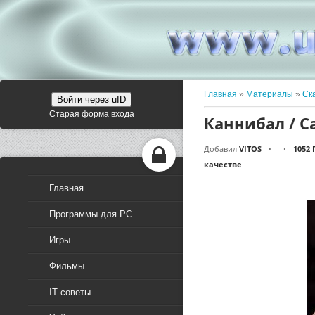
Главная
»
Материалы
»
Ск
Войти через uID
Старая форма входа
Каннибал / Ca
Добавил
VITOS
1052
•
•
качестве
Главная
Программы для PC
Игры
Фильмы
IT советы