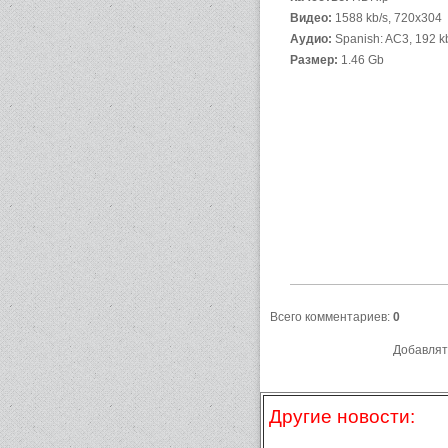
Видео:
1588 kb/s, 720x304
Аудио:
Spanish: AC3, 192 kb
Размер:
1.46 Gb
Всего комментариев
:
0
Добавлят
Другие новости: