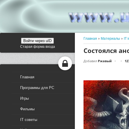
Главная
»
Материалы
»
IT 
Войти через uID
Старая форма входа
Состоялся анон
Добавил
Ржавый
12
•
•
Главная
Программы для PC
Игры
Фильмы
IT советы