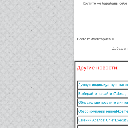
Крутите же барабаны себе 
Всего комментариев
:
0
Добавлят
Другие новости:
Лучшую индивидуалку стоит за
Выбирайте на сайте r7.dosugr
Обязательно посетите в интер
Обзор компании remont-kosmet
Евгений Аралов: Chief Execut