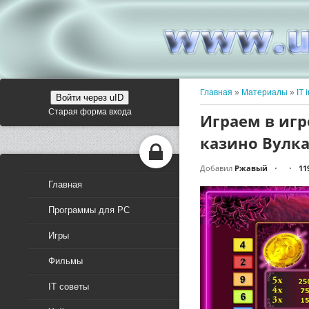
Главная
»
Материалы
»
IT 
Войти через uID
Старая форма входа
Играем в игр
казино Вулк
Добавил
Ржавый
11
•
•
Главная
Программы для PC
Игры
Фильмы
IT советы