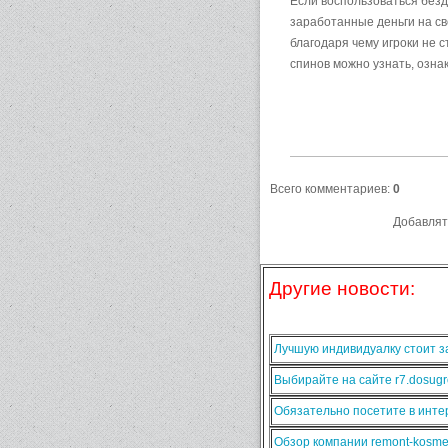
Если воспользоваться безд
заработанные деньги на св
благодаря чему игроки не
спинов можно узнать, ознак
Всего комментариев
:
0
Добавлят
Другие новости:
Лучшую индивидуалку стоит за
Выбирайте на сайте r7.dosugr
Обязательно посетите в интер
Обзор компании remont-kosmet