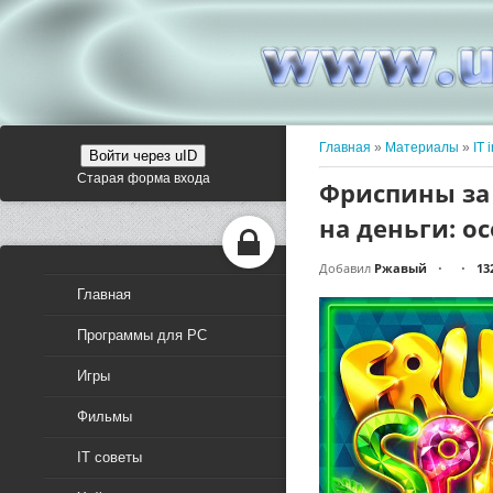
Главная
»
Материалы
»
IT 
Войти через uID
Старая форма входа
Фриспины за
на деньги: о
Добавил
Ржавый
13
•
•
Главная
Программы для PC
Игры
Фильмы
IT советы