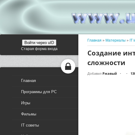
Главная
»
Материалы
»
IT 
Войти через uID
Старая форма входа
Создание инт
сложности
Добавил
Ржавый
13
•
•
Главная
Программы для PC
Игры
Фильмы
IT советы