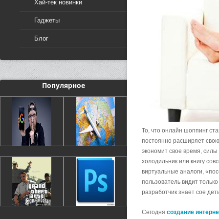
Хай-тек новинки
Гаджеты
Блог
Популярное
То, что онлайн шоппинг ст
постоянно расширяет свою
экономит свое время, силы 
холодильник или книгу сов
виртуальные аналоги, «по
пользователь видит только
разработчик знает сое дет
Сегодня
создание интерне