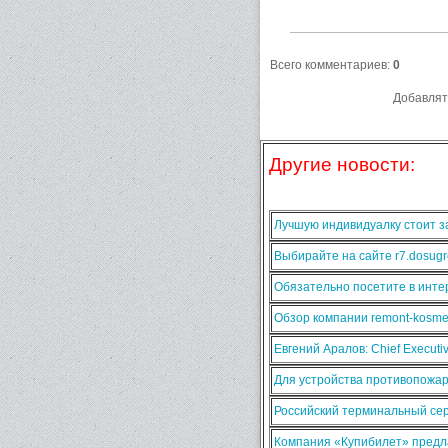
Всего комментариев
:
0
Добавлят
Другие новости:
Лучшую индивидуалку стоит за
Выбирайте на сайте r7.dosugr
Обязательно посетите в интер
Обзор компании remont-kosmet
Евгений Аралов: Chief Execut
Для устройства противопожа
Российский терминальный сер
Компания «Купибилет» предла