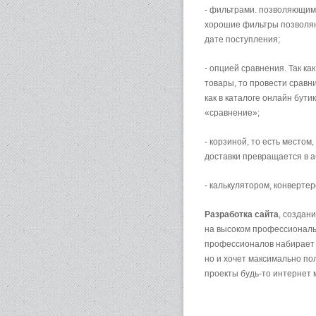
- фильтрами. позволяющими
хорошие фильтры позволяют
дате поступления;
- опцией сравнения. Так к
товары, то провести сравн
как в каталоге онлайн бут
«сравнение»;
- корзиной, то есть местом
доставки превращается в 
- калькулятором, конверте
Разработка сайта
, создан
на высоком профессиональн
профессионалов набирает 
но и хочет максимально по
проекты будь-то интернет м