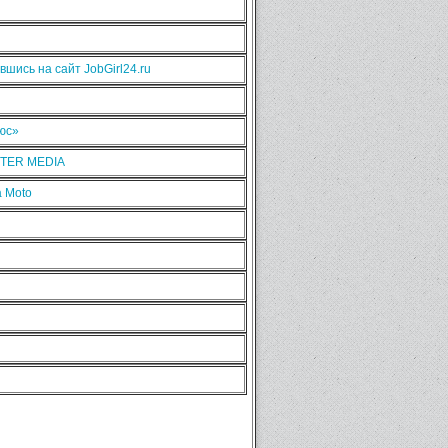
шись на сайт JobGirl24.ru
люс»
NTER MEDIA
 Moto