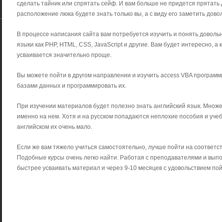
сделать тайник или спрятать сейф. И вам больше не придется прятать
расположение люка будете знать только вы, а с виду его заметить дово
В процессе написания сайта вам потребуется изучить и понять доволь
языки как PHP, HTML, CSS, JavaScript и другие. Вам будет интересно, а 
усваивается значительно проще.
Вы можете пойти в другом направлении и изучить access VBA программ
базами данных и программировать их.
При изучении материалов будет полезно знать английский язык. Множе
именно на нем. Хотя и на русском попадаются неплохие пособия и учеб
английском их очень мало.
Если же вам тяжело учиться самостоятельно, лучше пойти на соответ
Подобные курсы очень легко найти. Работая с преподавателями и вып
быстрее усваивать материал и через 9-10 месяцев с удовольствием пой