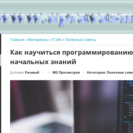
Главная
»
Материалы
»
IT info
»
Полезные советы
Как научиться программированию
начальных знаний
Добавил
Ржавый
802 Просмотров
Категория: Полезные сов
•
•
•