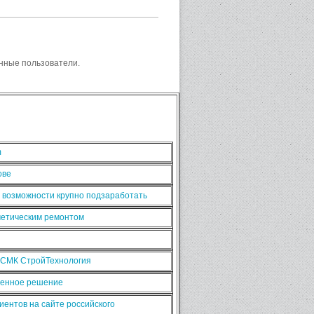
нные пользователи.
m
ове
ь возможности крупно подзаработать
сметическим ремонтом
 СМК СтройТехнология
рменное решение
иентов на сайте российского