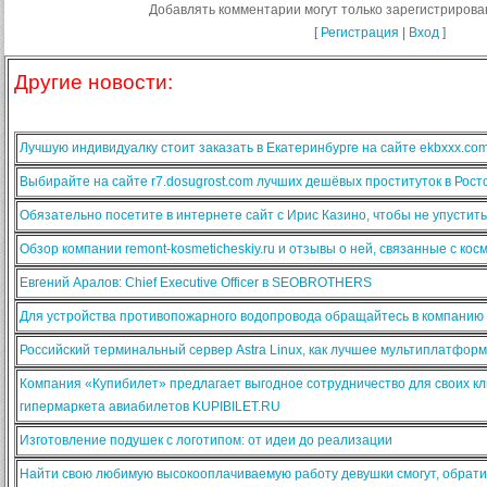
Добавлять комментарии могут только зарегистрирова
[
Регистрация
|
Вход
]
Другие новости:
Лучшую индивидуалку стоит заказать в Екатеринбурге на сайте ekbxxx.co
Выбирайте на сайте r7.dosugrost.com лучших дешёвых проституток в Рост
Обязательно посетите в интернете сайт с Ирис Казино, чтобы не упустит
Обзор компании remont-kosmeticheskiy.ru и отзывы о ней, связанные с ко
Евгений Аралов: Chief Executive Officer в SEOBROTHERS
Для устройства противопожарного водопровода обращайтесь в компанию
Российский терминальный сервер Astra Linux, как лучшее мультиплатфо
Компания «Купибилет» предлагает выгодное сотрудничество для своих кл
гипермаркета авиабилетов KUPIBILET.RU
Изготовление подушек с логотипом: от идеи до реализации
Найти свою любимую высокооплачиваемую работу девушки смогут, обратив