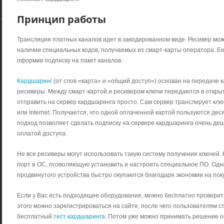
Принцип работы
Трансляция платных каналов идет в закодированном виде. Ресивер мож
наличии специальных кодов, получаемых из смарт-карты оператора. Ее
оформив подписку на пакет каналов.
Кардшаринг
(от слов «карта» и «общий доступ») основан на передаче к
ресиверы. Между смарт-картой и ресивером ключи передаются в открыт
отправить на сервер кардшаринга просто. Сам сервер транслирует кл
или Internet. Получается, что одной оплаченной картой пользуются дес
подход позволяет сделать подписку на сервере кардшаринга очень де
оплатой доступа.
Не все ресиверы могут использовать такую систему получения ключей
порт и ОС, позволяющую установить и настроить специальное ПО. Одна
продвинутого устройства быстро окупаются благодаря экономии на по
Если у Вас есть подходящее оборудование, можно бесплатно проверить 
этого можно зарегистрироваться на сайте, после чего пользователям 
бесплатный
тест кардшаринга
. Потом уже можно принимать решение о