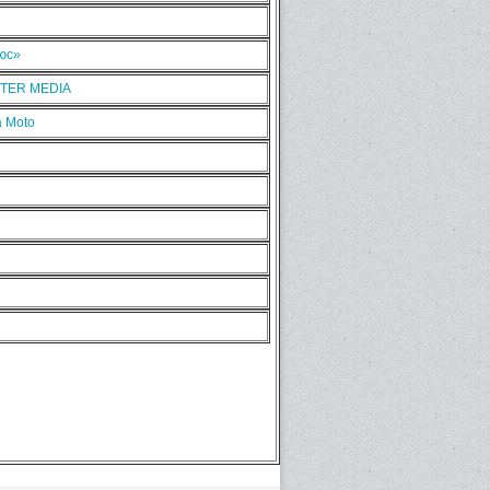
люс»
NTER MEDIA
 Moto