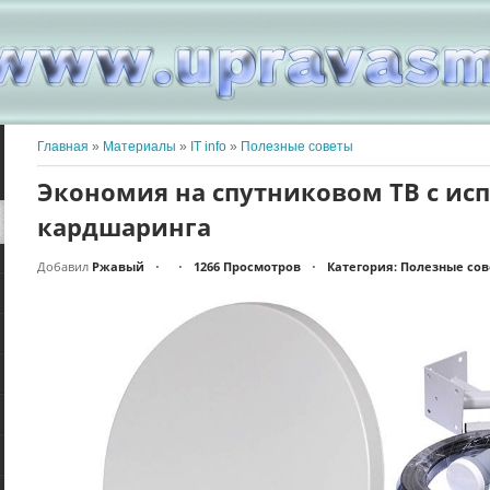
Главная
»
Материалы
»
IT info
»
Полезные советы
Экономия на спутниковом ТВ с ис
кардшаринга
Добавил
Ржавый
1266 Просмотров
Категория: Полезные со
•
•
•