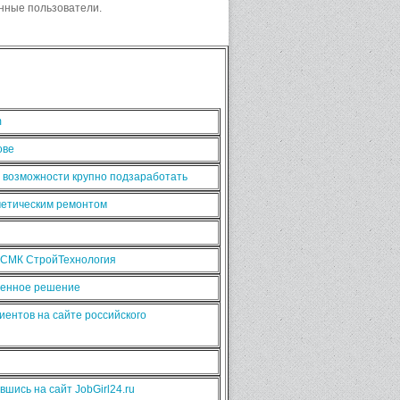
нные пользователи.
m
ове
ь возможности крупно подзаработать
сметическим ремонтом
 СМК СтройТехнология
рменное решение
иентов на сайте российского
шись на сайт JobGirl24.ru