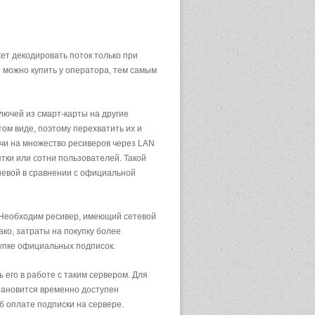
ет декодировать поток только при
 можно купить у оператора, тем самым
лючей из смарт-карты на другие
ом виде, поэтому перехватить их и
ючи на множество ресиверов через LAN
ятки или сотни пользователей. Такой
шевой в сравнении с официальной
. Необходим ресивер, имеющий сетевой
ко, затраты на покупку более
купке официальных подписок.
его в работе с таким сервером. Для
становится временно доступен
б оплате подписки на сервере.