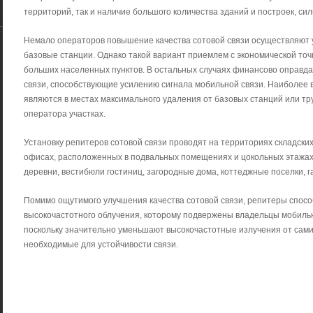
территорий, так и наличие большого количества зданий и построек, с
Немало операторов повышение качества сотовой связи осуществляют
базовые станции. Однако такой вариант приемлем с экономической точ
больших населенных пунктов. В остальных случаях финансово оправд
связи, способствующие усилению сигнала мобильной связи. Наиболее
являются в местах максимального удаления от базовых станций или тр
оператора участках.
Установку репитеров сотовой связи проводят на территориях складски
офисах, расположенных в подвальных помещениях и цокольных этажах
деревни, вестибюли гостиниц, загородные дома, коттеджные поселки, г
Помимо ощутимого улучшения качества сотовой связи, репитеры спос
высокочастотного облучения, которому подвержены владельцы мобильн
поскольку значительно уменьшают высокочастотные излучения от сам
необходимые для устойчивости связи.