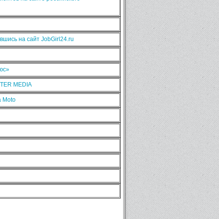
шись на сайт JobGirl24.ru
люс»
NTER MEDIA
 Moto