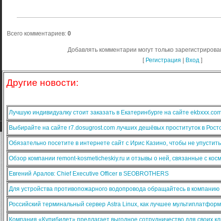
Всего комментариев
:
0
Добавлять комментарии могут только зарегистрирова
[
Регистрация
|
Вход
]
Другие новости:
Лучшую индивидуалку стоит заказать в Екатеринбурге на сайте ekbxxx.co
Выбирайте на сайте r7.dosugrost.com лучших дешёвых проституток в Рост
Обязательно посетите в интернете сайт с Ирис Казино, чтобы не упустит
Обзор компании remont-kosmeticheskiy.ru и отзывы о ней, связанные с ко
Евгений Аралов: Chief Executive Officer в SEOBROTHERS
Для устройства противопожарного водопровода обращайтесь в компанию
Российский терминальный сервер Astra Linux, как лучшее мультиплатфо
Компания «Купибилет» предлагает выгодное сотрудничество для своих кл