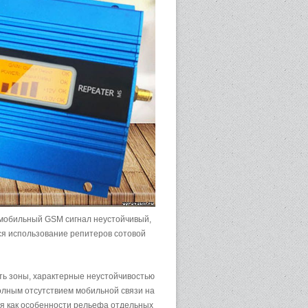
х мобильный GSM сигнал неустойчивый,
ся использование репитеров сотовой
ть зоны, характерные неустойчивостью
олным отсутствием мобильной связи на
ся как особенности рельефа отдельных