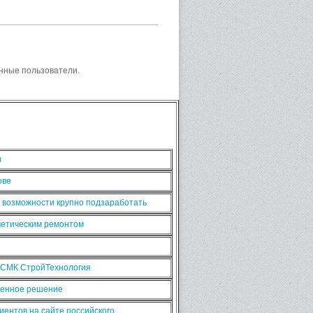
нные пользователи.
m
ове
ь возможности крупно подзаработать
сметическим ремонтом
 СМК СтройТехнология
рменное решение
иентов на сайте российского