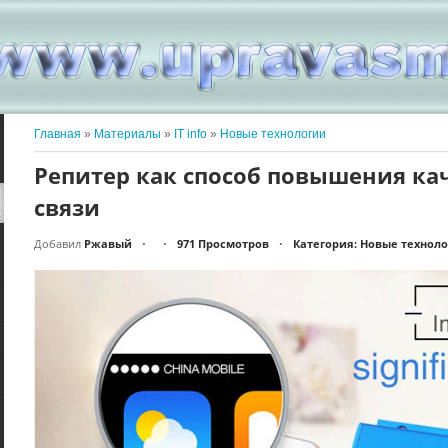
Главная
»
Материалы
»
IT info
»
Новые технологии
Репитер как способ повышения ка
связи
Добавил
Ржавый
971 Просмотров
Категория: Новые технол
•
•
•