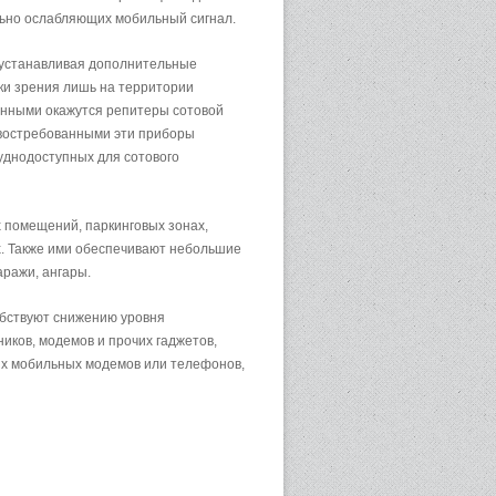
ильно ослабляющих мобильный сигнал.
 устанавливая дополнительные
ки зрения лишь на территории
анными окажутся репитеры сотовой
 востребованными эти приборы
уднодоступных для сотового
х помещений, паркинговых зонах,
. Также ими обеспечивают небольшие
аражи, ангары.
обствуют снижению уровня
иков, модемов и прочих гаджетов,
их мобильных модемов или телефонов,