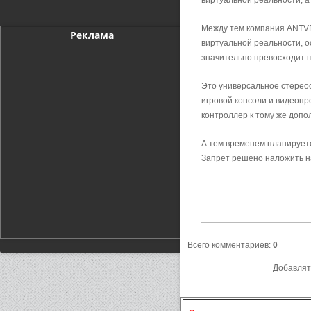
виртуальной реальности, а
Между тем компания ANTVR
Реклама
виртуальной реальности, 
значительно превосходит шл
Это универсальное стереос
игровой консоли и видеопр
контроллер к тому же доп
А тем временем планируетс
Запрет решено наложить н
Всего комментариев
:
0
Добавлят