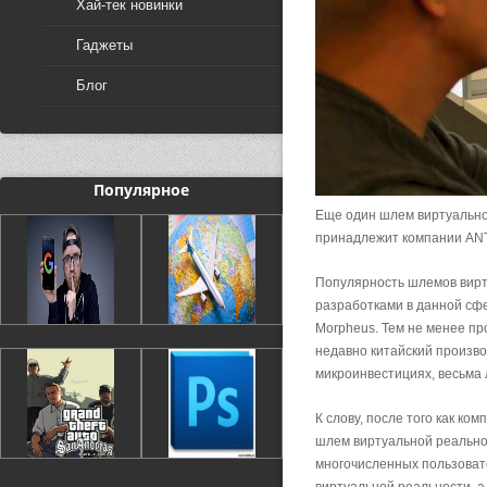
Хай-тек новинки
Гаджеты
Блог
Популярное
Еще один шлем виртуальной
принадлежит компании ANT
Популярность шлемов вирт
разработками в данной сфер
Morpheus. Тем не менее п
недавно китайский произво
микроинвестициях, весьма
К слову, после того как ко
шлем виртуальной реальност
многочисленных пользоват