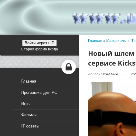
Главная
»
Материалы
»
IT 
Войти через uID
Старая форма входа
Новый шлем 
сервисе Kicks
Добавил
Ржавый
85
•
•
Главная
Программы для PC
Игры
Фильмы
IT советы