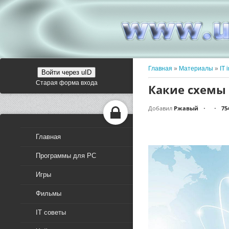
Главная
»
Материалы
»
IT 
Войти через uID
Старая форма входа
Какие схемы
Добавил
Ржавый
75
•
•
Главная
Программы для PC
Игры
Фильмы
IT советы