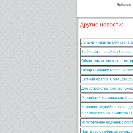
Добавлят
Другие новости:
Лучшую индивидуалку стоит за
Выбирайте на сайте r7.dosugr
Обязательно посетите в интер
Обзор компании remont-kosmet
Евгений Аралов: Chief Execut
Для устройства противопожа
Российский терминальный сер
Компания «Купибилет» предла
гипермаркета авиабилетов K
Изготовление подушек с лого
Найти свою любимую высокооп