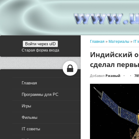
Главная
»
Материалы
»
IT 
Войти через uID
Старая форма входа
Индийский о
сделал перв
Добавил
Ржавый
78
•
•
Главная
Программы для PC
Игры
Фильмы
IT советы