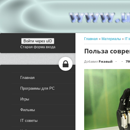
Главная
»
Материалы
»
IT 
Войти через uID
Старая форма входа
Польза совр
Добавил
Ржавый
79
•
•
Главная
Программы для PC
Игры
Фильмы
IT советы