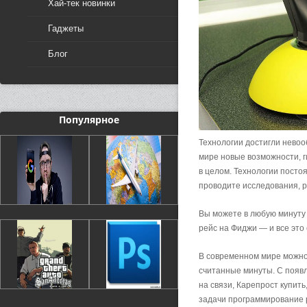
Хай-тек новинки
Гаджеты
Блог
Популярное
Технологии достигли невоо
мире новые возможности, г
в целом. Технологии посто
проводите исследования, р
Вы можете в любую минуту 
рейс на Фиджи — и все это
В современном мире можно
считанные минуты. С появл
на связи, Карепрост купит
задачи программирование p