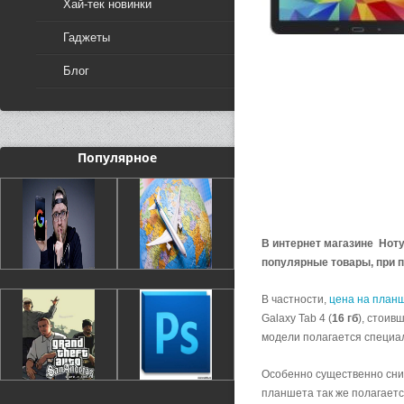
Хай-тек новинки
Гаджеты
Блог
Популярное
В интернет магазине Ноту
популярные товары, при п
В частности,
цена на план
Galaxy Tab 4 (
16 гб
), стоив
модели полагается специа
Особенно существенно сниж
планшета так же полагаетс