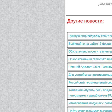
Добавлят
Другие новости:
Лучшую индивидуалку стоит за
Выбирайте на сайте r7.dosugr
Обязательно посетите в интер
Обзор компании remont-kosmet
Евгений Аралов: Chief Execut
Для устройства противопожа
Российский терминальный сер
Компания «Купибилет» предла
гипермаркета авиабилетов K
Изготовление подушек с лого
Найти свою любимую высокооп