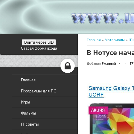
Главная
»
Материалы
»
IT 
Войти через uID
Старая форма входа
В Нотусе нач
Добавил
Ржавый
17
•
•
Главная
Программы для PC
Игры
Фильмы
IT советы