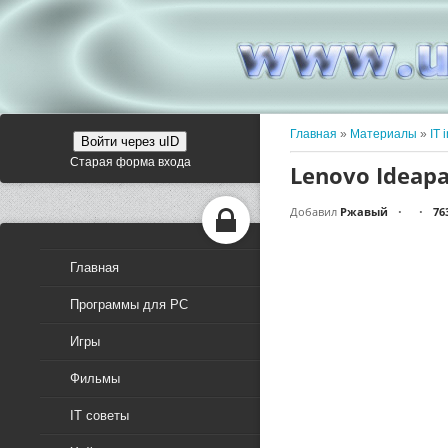
Главная
»
Материалы
»
IT 
Войти через uID
Старая форма входа
Lenovo Ideapa
Добавил
Ржавый
76
•
•
Главная
Программы для PC
Игры
Фильмы
IT советы