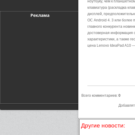
ноутбуку, чем к планшетно
клавиатура (раскладка кл
дисплей, предположительн
Реклама
ОС Android 4. 3 или более 
главного конкурента новин
достоверная информация о
характеристики, а также г
цена Lenovo IdeaPad A10 —
Всего комментариев
:
0
Добавлят
Другие новости: