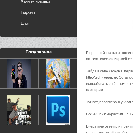
Хай-тек новинки
Гаджеты
Блог
Популярное
В прошлой статье я писал 
автоматической биржей сс
Зайдя в сапе сегодня, перв
http://tech-repair.ru/. Оста
испробовать ещё пару оптим
планирую.
Так вот, позавчера я убрал 
GoGetLinks: нарастил ТИЦ 
Вчера мне ответили позити
маленькие, чтобы не быть г