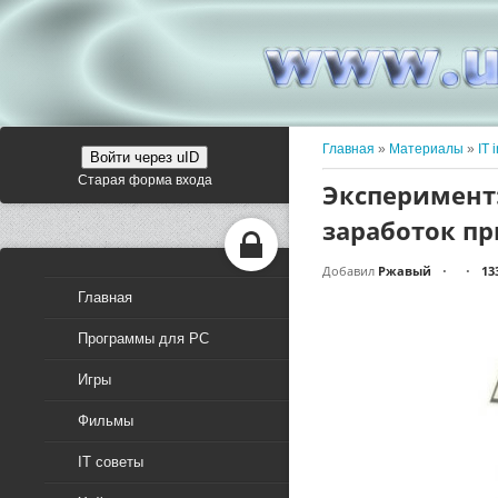
Главная
»
Материалы
»
IT 
Войти через uID
Старая форма входа
Эксперимент
заработок пр
Добавил
Ржавый
13
•
•
Главная
Программы для PC
Игры
Фильмы
IT советы