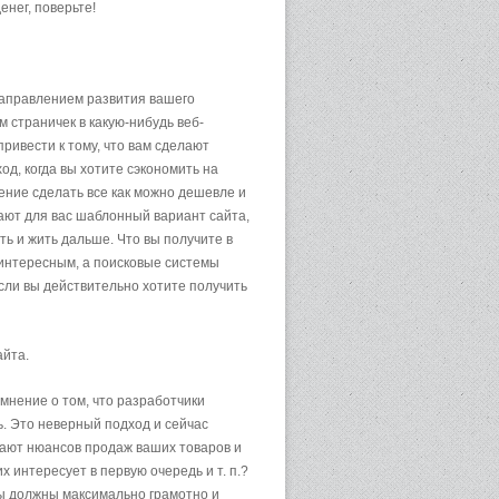
нег, поверьте!
 направлением развития вашего
 страничек в какую-нибудь веб-
ривести к тому, что вам сделают
од, когда вы хотите сэкономить на
ение сделать все как можно дешевле и
тают для вас шаблонный вариант сайта,
ть и жить дальше. Что вы получите в
е интересным, а поисковые системы
если вы действительно хотите получить
айта.
мнение о том, что разработчики
ь. Это неверный подход и сейчас
знают нюансов продаж ваших товаров и
их интересует в первую очередь и т. п.?
вы должны максимально грамотно и