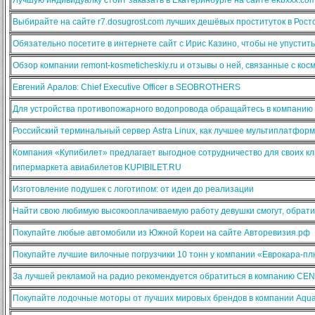
Выбирайте на сайте r7.dosugrost.com лучших дешёвых проституток в Рост
Обязательно посетите в интернете сайт с Ирис Казино, чтобы не упустит
Обзор компании remont-kosmeticheskiy.ru и отзывы о ней, связанные с ко
Евгений Аралов: Chief Executive Officer в SEOBROTHERS
Для устройства противопожарного водопровода обращайтесь в компанию
Российский терминальный сервер Astra Linux, как лучшее мультиплатфо
Компания «Купибилет» предлагает выгодное сотрудничество для своих кл
гипермаркета авиабилетов KUPIBILET.RU
Изготовление подушек с логотипом: от идеи до реализации
Найти свою любимую высокооплачиваемую работу девушки смогут, обратив
Покупайте любые автомобили из Южной Кореи на сайте Авторевизия.рф
Покупайте лучшие вилочные погрузчики 10 тонн у компании «Еврокара-п
За лучшей рекламой на радио рекомендуется обратиться в компанию CE
Покупайте лодочные моторы от лучших мировых брендов в компании Aqua