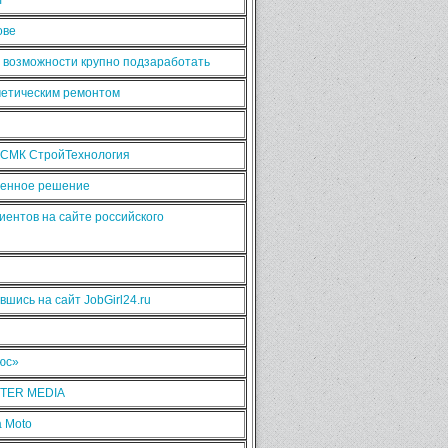
ове
ь возможности крупно подзаработать
сметическим ремонтом
 СМК СтройТехнология
рменное решение
иентов на сайте российского
шись на сайт JobGirl24.ru
люс»
NTER MEDIA
 Moto