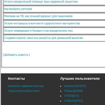
Услуги юридической помощи: ваш надежный защитник
Как выбрать ричтрак
Реклама на ТВ, как лучший вариант для заказчиков
Услуги нотариуса в контексте суррогатного материнства
Услуги ликвидации и банкротства юридических лиц
Сладкие пироги: простые рецепты для домашней выпечки
[
Добавить новость
]
Контакты
Лучшие пользователи
Написать администратору
klaniklani[13852]
Наша группа Вконтакте
Ржавый[3586]
VITOS[673]
Softportal[452]