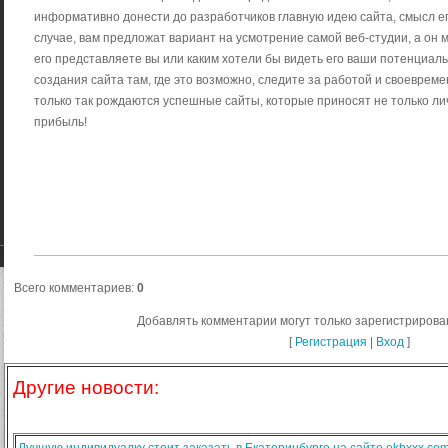
информативно донести до разработчиков главную идею сайта, смысл е
случае, вам предложат вариант на усмотрение самой веб-студии, а он м
его представляете вы или каким хотели бы видеть его ваши потенциал
создания сайта там, где это возможно, следите за работой и своеврем
только так рождаются успешные сайты, которые приносят не только ли
прибыль!
Всего комментариев
:
0
Добавлять комментарии могут только зарегистрирова
[
Регистрация
|
Вход
]
Другие новости:
Лучшую индивидуалку стоит заказать в Екатеринбурге на сайте ekbxxx.co