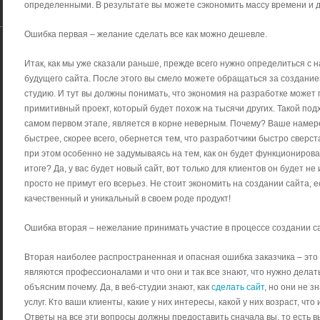
определенными. В результате вы можете сэкономить массу времени и де
Ошибка первая – желание сделать все как можно дешевле.
Итак, как мы уже сказали раньше, прежде всего нужно определиться с
будущего сайта. После этого вы смело можете обращаться за созданием
студию. И тут вы должны понимать, что экономия на разработке может п
примитивный проект, который будет похож на тысячи других. Такой подх
самом первом этапе, является в корне неверным. Почему? Ваше намер
быстрее, скорее всего, обернется тем, что разработчики быстро сверс
при этом особенно не задумываясь на тем, как он будет функционирова
итоге? Да, у вас будет новый сайт, вот только для клиентов он будет н
просто не примут его всерьез. Не стоит экономить на создании сайта, 
качественный и уникальный в своем роде продукт!
Ошибка вторая – нежелание принимать участие в процессе создании с
Вторая наиболее распространенная и опасная ошибка заказчика – это 
являются профессионалами и что они и так все знают, что нужно делат
объясним почему. Да, в веб-студии знают, как
сделать сайт
, но они не 
услуг. Кто ваши клиенты, какие у них интересы, какой у них возраст, что 
Ответы на все эти вопросы должны предоставить сначала вы, то есть 